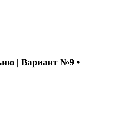
ьню | Вариант №9
•