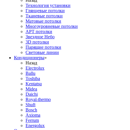
Назад
Технология установки
Глянцевые потолки
Тканевые потолки
Матовые потолки
Многоуровневые потолки
АРТ потолки
Звездное Небо
3D потолки
Парящие потолки
Световые линии
Кондиционеры
»
Назад
Electrolux
Ballu
Toshiba
Kentatsu
Midea
Daichi
Royal-thermo
Shuft
Bosch
Axioma
Ferrum
Energolux