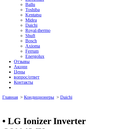
Ballu
Toshiba
Kentatsu
Midea
Daichi
Royal-thermo
Shuft
Bosch
Axioma
Ferrum
Energolux
Отзывы
Акции
Цены
вопрос/ответ
Контакты
Главная
>
Кондиционеры
>
Daichi
•
LG Ionizer Inverter