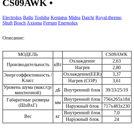
CS09AWK
•
Electrolux
Ballu
Toshiba
Kentatsu
Midea
Daichi
Royal-thermo
Shuft
Bosch
Axioma
Ferrum
Energolux
Описание:
МОДЕЛЬ
CS09AWK
Охлаждение
2,63
Производительность
кВт
Нагрев
2,80
Охлаждение(EER)
3,37
Энергоэффективность /
Класс
Нагрев (СОР)
3,61
Уровень шума (макс/ср/
дБ
Внутренний блок
39/33/25/19
мин/ночной)
Внутренний блок
756х265x184
Габаритные размеры
мм
(ШхВхГ)
Наружный блок
717x483x230
Внутренний блок
7,0
Вес
кг
Наружный блок
24